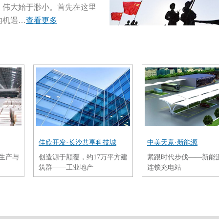
，伟大始于渺小。首先在这里
的机遇…
查看更多
佳欣开发·长沙共享科技城
中美天意·新能源
业生产与
创造源于颠覆，约17万平方建
紧跟时代步伐——新能
筑群——工业地产
连锁充电站